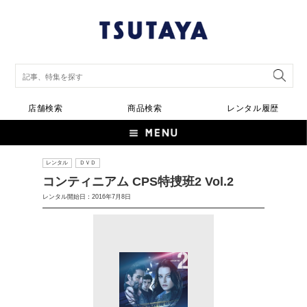
店舗検索
商