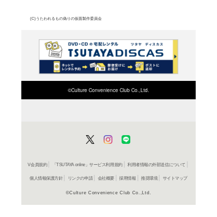
げ、ハクを巻き込んで偽
こされた。そうと知りつ
うべく出陣する。第11話
よく行く店舗を登
ご利
ご利用店登録に
在庫の