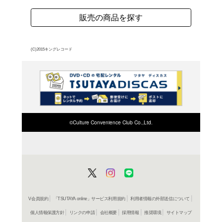
しかし、名探偵・明智小
疑い独自の捜査を開始する
なヌードやSMシーンに
よく行く店舗を登
ご利
ご利用店登録に
在庫の