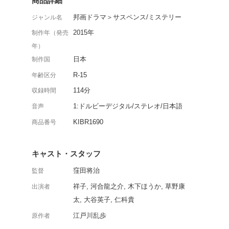
江戸川乱歩没後50周年
ンス。D坂にある蕎麦屋