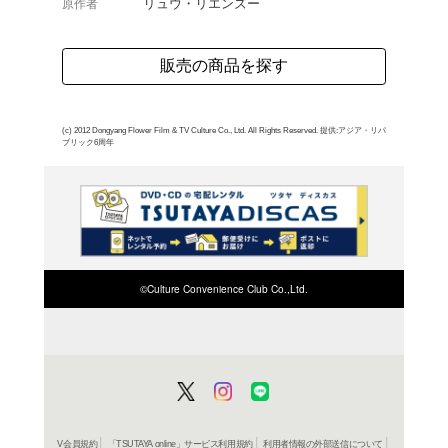
苛酷な仕打ちに立ち向か
手に入れていくひとりの
ン・リー。第26話と第2
よく行く店舗を登
ご利
ご利用店登録に
在庫の