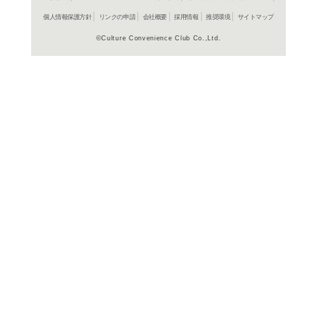
商品詳細
アジアTV
ジャンル名
2012年
制作年（発売
年）
中国
制作国