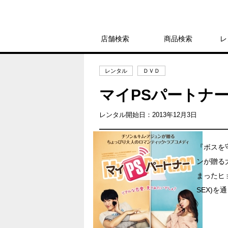
店舗検索
商品検索
レ
レンタル
ＤＶＤ
マイPSパートナ
レンタル開始日：2013年12月3日
『ボスを
ンが贈る
まったヒ
SEX)を