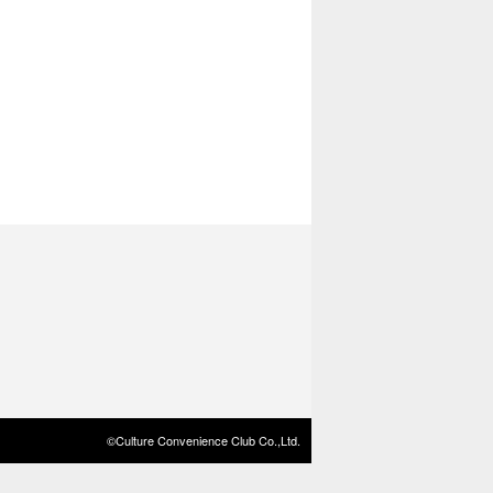
©Culture Convenience Club Co.,Ltd.