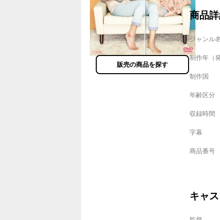
商品詳
ジャンル
制作年（
販売の商品を探す
制作国
年齢区分
収録時間
字幕
商品番号
キャス
監督