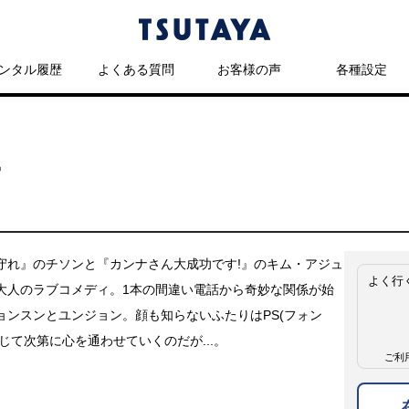
ンタル履歴
よくある質問
お客様の声
各種設定
ー
守れ』のチソンと『カンナさん大成功です!』のキム・アジュ
よく行
大人のラブコメディ。1本の間違い電話から奇妙な関係が始
ョンスンとユンジョン。顔も知らないふたりはPS(フォン
通じて次第に心を通わせていくのだが...。
ご利