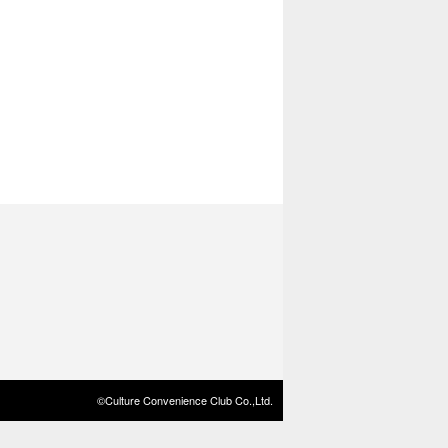
©Culture Convenience Club Co.,Ltd.