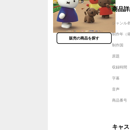
商品詳
ジャンル
制作年（
販売の商品を探す
制作国
原題
収録時間
字幕
音声
商品番号
キャス