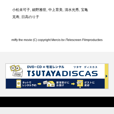
小松未可子, 細野雅世, 中上育美, 清水光秀, 宝亀
克寿, 日高のり子
miffy the movie (C) copyright Mercis bv /Telescreen Filmproducties