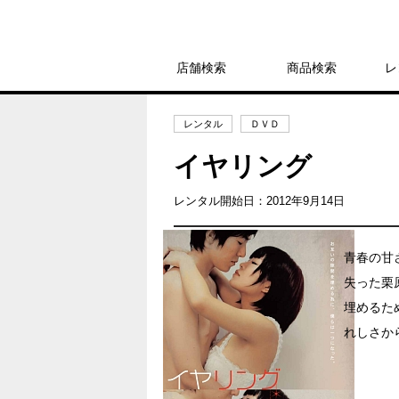
店舗検索
商品検索
レ
レンタル
ＤＶＤ
イヤリング
レンタル開始日：2012年9月14日
青春の甘
失った栗
埋めるた
れしさか