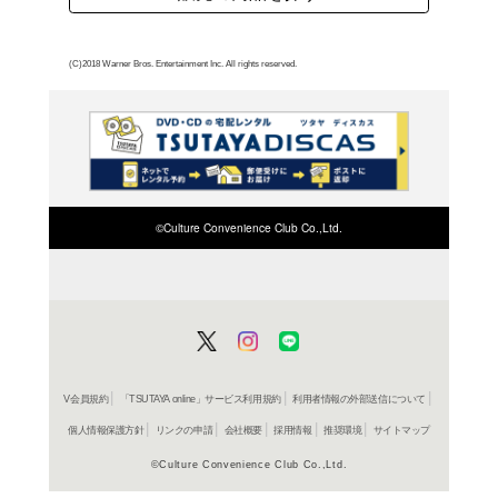
よく行く店舗を登
ご利
ご利用店登録に
在庫の