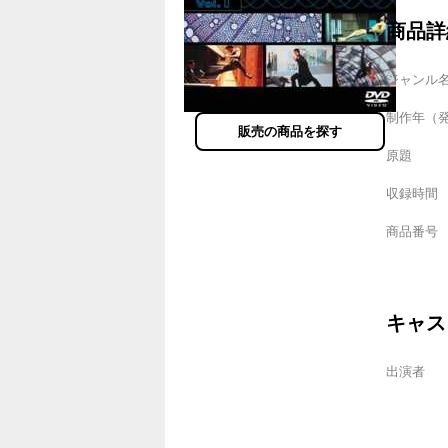
商品詳
ジャンル
制作年（
販売の商品を探す
原題
収録時間
商品番号
キャス
出演者