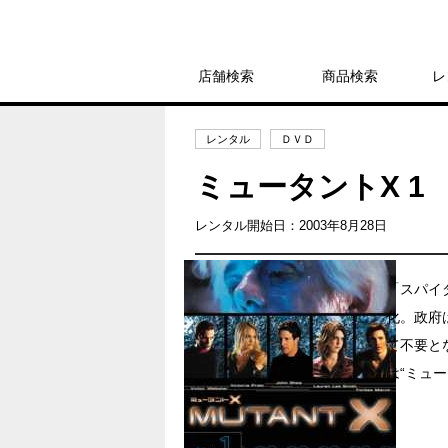
店舗検索
商品検索
レ
レンタル
ＤＶＤ
ミュータントX 1
レンタル開始日：2003年8月28日
「スパイ
化。政府
て不要と
は“ミュー