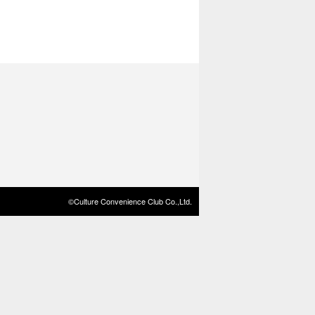
©Culture Convenience Club Co.,Ltd.