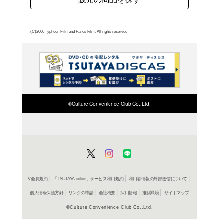
はタクシーの運転手をし
レポートし記者として復
とに。面接に合格し、タ
められて実験は開始され
所内では被験者たちが看
よく行く店舗を登
めは皆、お金だけもらっ
ご利
半分で実験に参加してい
ご利用店登録に
間に、被験者たちの態度に変
タンフォード大学心理学
在庫の
間の予定だったのが7日