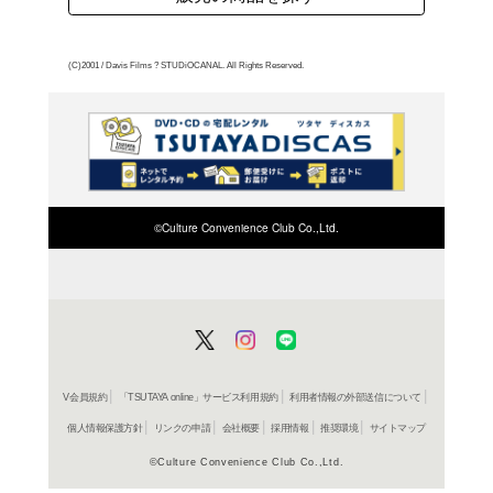
然科学者フロンサックと
地方に送る。彼らが赴任
の人々は悪魔の仕業だと
ックはマニの神秘的な力
を探り出そうとするのだが
よく行く店舗を登
とも狼なのか?調べるうち
ご利
1764年、フランスのジ
ご利用店登録に
えた。狼の仕業か、それと
な事件を映画化。実際に
在庫の
ら、大胆な仮説を立て作