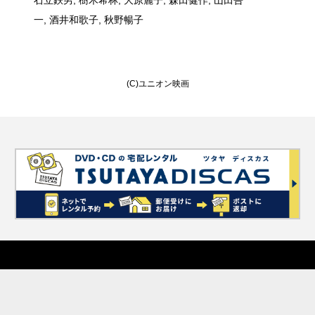
石立鉄男, 樹木希林, 大原麗子, 森田健作, 山田吾
一, 酒井和歌子, 秋野暢子
(C)ユニオン映画