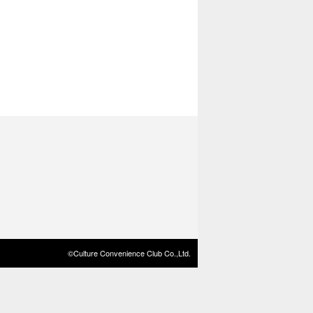
©Culture Convenience Club Co.,Ltd.