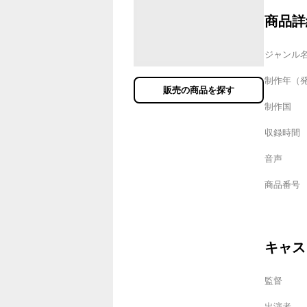
商品詳
ジャンル
制作年（
販売の商品を探す
制作国
収録時間
音声
商品番号
キャス
監督
出演者