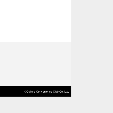
©Culture Convenience Club Co.,Ltd.