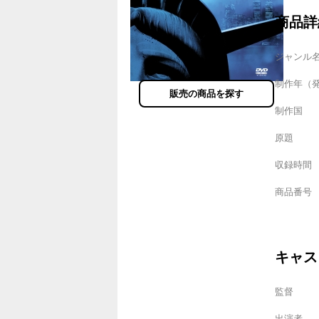
商品詳
ジャンル
制作年（
販売の商品を探す
制作国
原題
収録時間
商品番号
キャス
監督
出演者