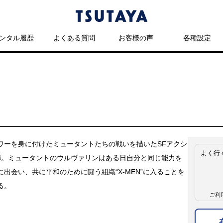
ンタル履歴
よくある質問
お客様の声
各種設定
ワーを身に付けたミュータントたちの戦いを描いたSFアクシ
よく行
弾。ミュータントのウルヴァリンはある日自分と同じ能力を
に出会い、共に平和のために闘う組織“X-MEN”に入ることを
る。
ご利