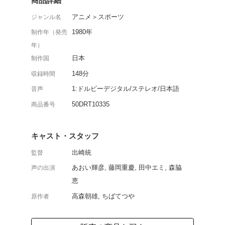
天涯孤独なボクサーを主
ニメの第2シリーズ第5