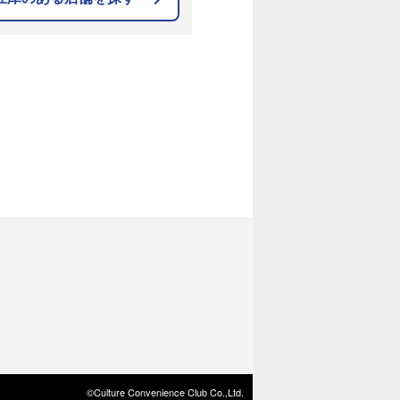
©Culture Convenience Club Co.,Ltd.