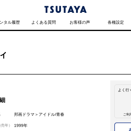
ンタル履歴
よくある質問
お客様の声
各種設定
ィ
よく行
細
名
邦画ドラマ＞アイドル/青春
ご利
発売年）
1999年