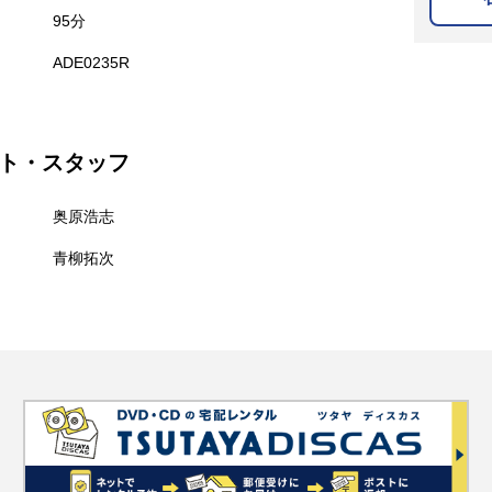
95分
ADE0235R
ト・スタッフ
奥原浩志
青柳拓次