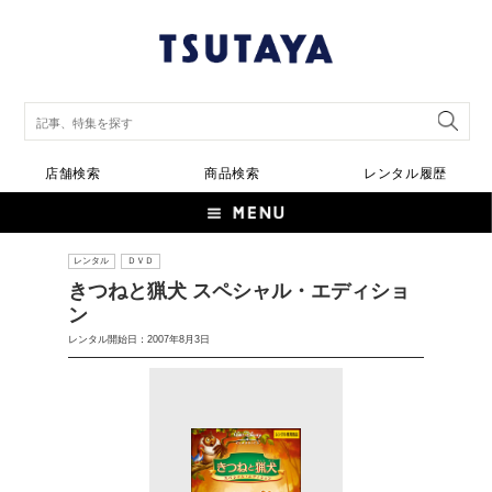
店舗検索
商