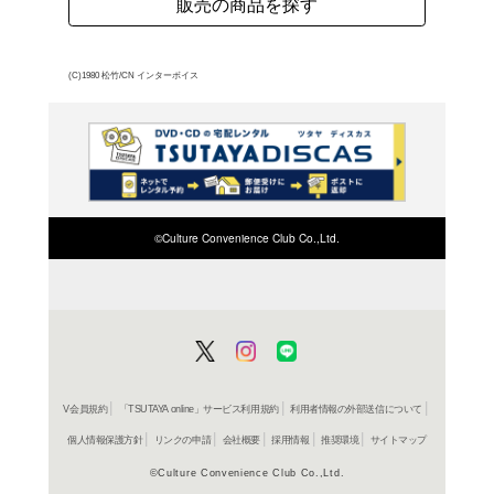
一郎は、父の死後、自動
メリカの自動車を研究し
に奔走するが...。
よく行く店舗を登
ご利
ご利用店登録に
在庫の