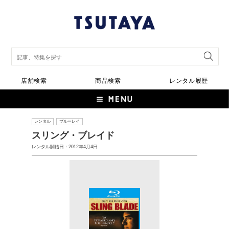
店舗検索
商