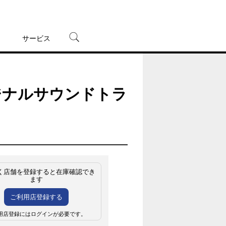
サービス
宅配レンタル
オンラインゲーム
ジナルサウンドトラ
TSUTAYAプレミアムNEXT
蔦屋書店
く店舗を登録すると在庫確認でき
ます
ご利用店登録する
用店登録にはログインが必要です。