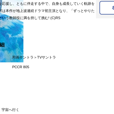
を応援し、ともに伴走する中で、自身も成長していく軌跡を
村は本作が地上波連続ドラマ初主演となり、「ずっとやりた
いう教師役に満を持して挑む! (C)RS
細
名
邦画サントラ＞TVサントラ
PCCR 805
缶、宇宙へ行く