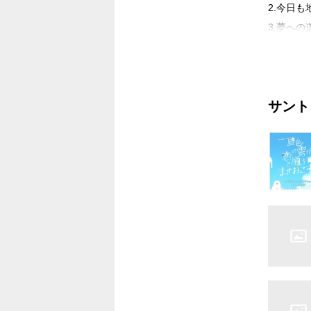
2.今日
3.夢への
4.若水の
5.“宇宙
6.学校統
サント
7.温か
8.やっ
9.地域
10.決し
11.サ
奇跡~
12.鯖街道
13.答
14.自
15.数々
16.人を