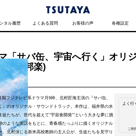
ンタル履歴
よくある質問
お客様の声
各種設定
マ「サバ缶、宇宙へ行く」オリ
TV(邦楽)
年4月期フジテレビ系ドラマ月9枠、北村匠海主演の『サバ缶、
よく行
く』のオリジナル・サウンドトラック。本作は、福井県の水
生徒たちが、世代を超えて“宇宙食開発””という大きな夢に挑
跡のような実話をもとに、青春感たっぷりに描くオリジナル
ご利
ー。北村演じる新米高校教師の主人公が、生徒たちを見守り