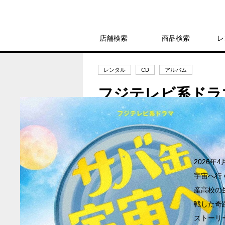
店舗検索
商品検索
レ
レンタル
CD
アルバム
フジテレビ系ドラ
ック ／ サントラ-
レンタル開始日：2026年6月20日
2026
宇宙へ行
産高校の
戦した奇
ストーリ