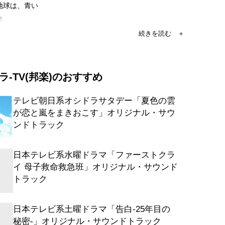
も地球は、青い
道
新米教師
食開発”という大きな夢
廃合の危機
ラ-TV(邦楽)のおすすめ
く見守り続けた教師
てみなきゃわからない
テレビ朝日系オシドラサタデー「夏色の雲
課題大型クラゲ
が恋と嵐をまきおこす」オリジナル・サウ
て夢をあきらめない
ンドトラック
バ缶、宇宙へ行く~誰も想像し得なかった
日本テレビ系水曜ドラマ「ファーストクラ
イ 母子救命救急班」オリジナル・サウンド
えは、まだ誰にもわからない
トラック
ら動き出そうとする勇気
の困難
日本テレビ系土曜ドラマ「告白-25年目の
信じることの力
秘密-」オリジナル・サウンドトラック