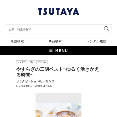
店舗検索
商