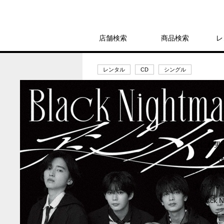
店舗検索
商品検索
レ
レンタル
CD
シングル
Black Nigh
レンタル開始日：2025年9月20日
なにわ男子、
バーの大
ジ・スパ
演ドラマ
「Blac
なくエモ