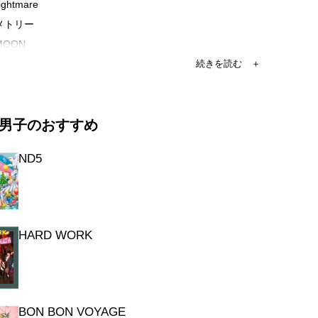
ightmare
メトリー
MOON
ightmare (Music Video)
男子のおすすめ
ightmare (Making of Music Video)
トリー / Black Nightmare」
ND5
aphy
HARD WORK
BON BON VOYAGE