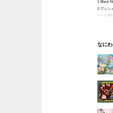
1.Black N
2.アシン
3.十六夜
Disc.2
1.Black N
なにわ
2.Black N
3.「アシンメ
Choreogr