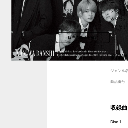
ー」と、
ダンスが印
込んだダ
待ください!
販売の商品を探す
商品詳
ジャンル
商品番号
収録曲
Disc.1