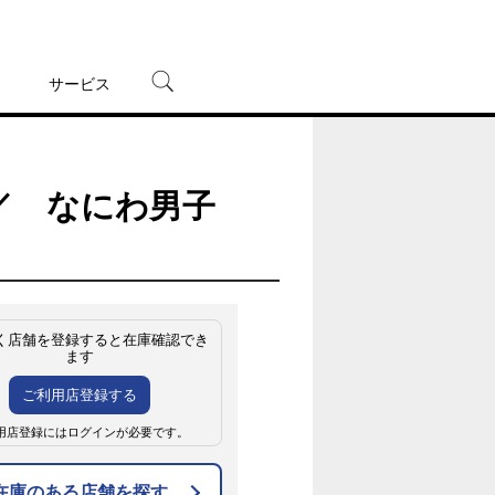
サービス
宅配レンタル
オンラインゲーム
盤 ／ なにわ男子
TSUTAYAプレミアムNEXT
蔦屋書店
く店舗を登録すると在庫確認でき
ます
ご利用店登録する
用店登録にはログインが必要です。
在庫のある店舗を探す