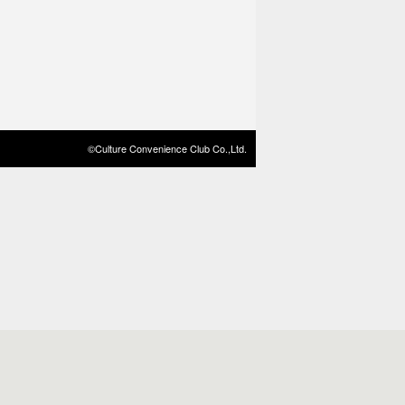
©Culture Convenience Club Co.,Ltd.