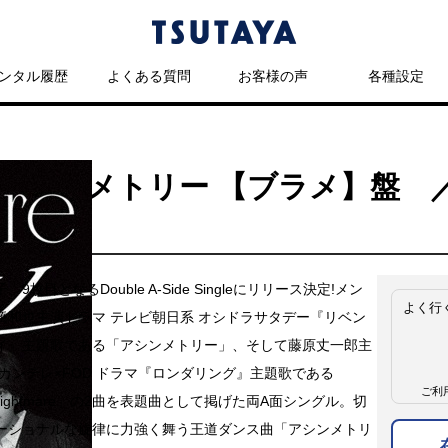
ンタル履歴
よくある質問
お客様の声
各種設定
tmare/アシンメトリー 【ブラメ】
9枚目となるDouble A-Side Singleにリリース決定!メン
よく行
橋和也主演ドラマ テレビ朝日系 オシドラサタデー『リベン
イ』主題歌である「アシンメトリー」、そして藤原丈一郎主
 カンテレ×FOD ドラマ『ロンダリング』主題歌である
ご利
k Nightmare」の2曲を表題曲として掲げた両A面シングル。切
ーショナルな旋律に力強く舞う王道ダンス曲「アシンメトリ