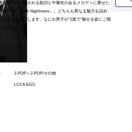
挑発的に繰り返される歌詞と中毒性のあるメロディに乗せた
象的な「Black Nightmare」。どちらも異なる魅力を詰め
ンス曲をお届けします。なにわ男子が“2面で”魅せる姿にご期
 (C)RS
細
名
J-POP＞J-POP/その他
LCCA 6221