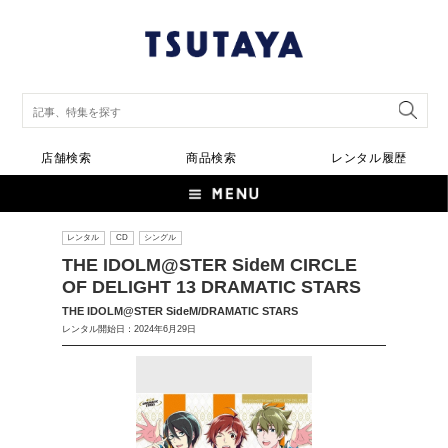
店舗検索
商