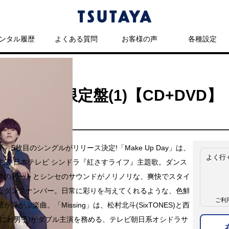
ンタル履歴
よくある質問
お客様の声
各種設定
/Missing 初回限定盤(1)【CD+D
、5枚目のシングルがリリース決定!「Make Up Day」は、
よく行
主演 日本テレビ シンドラ『紅さすライフ』主題歌。ダンス
クのビートとシンセのサウンドがノリノリな、爽快でスタイ
なダンスナンバー。日常に彩りを与えてくれるような、色鮮
ご利
が浮かぶ楽曲。「Missing」は、松村北斗(SixTONES)と西
なにわ男子)がダブル主演を務める、テレビ朝日系オシドラサ