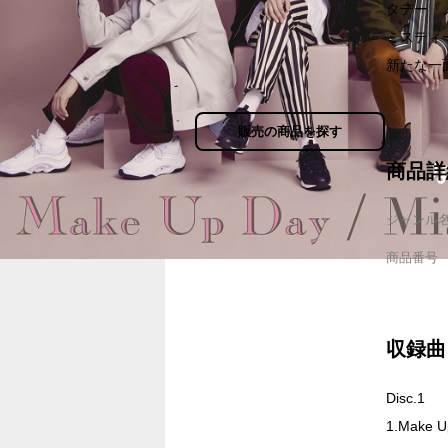
タデー『
ミスティ
新たな一
販売の商品を探す
商品詳
ジャンル
商品番号
収録曲
Disc.1
1.Make U