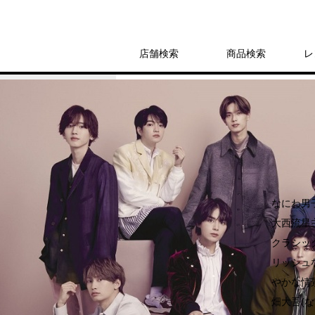
店舗検索
商品検索
レ
レンタル
CD
シングル
Make Up Day
レンタル開始日：2023年9月30日
なにわ男子
大西流星
クラシッ
リッシュ
やかな情景
畑大吾(