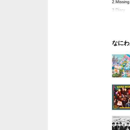
2.Missing
3.Diary
4.Diar
Disc.2
なにわ
1.Make U
2.Make U
3.Make Up
4.Make Up