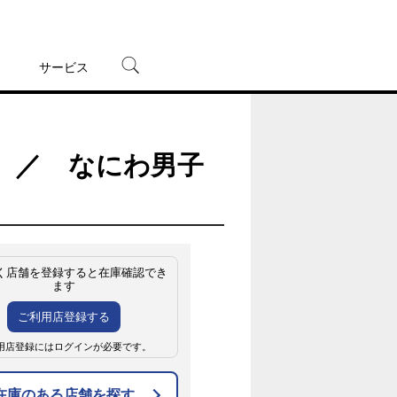
サービス
宅配レンタル
オンラインゲーム
VD】 ／ なにわ男子
TSUTAYAプレミアムNEXT
蔦屋書店
く店舗を登録すると在庫確認でき
ます
ご利用店登録する
用店登録にはログインが必要です。
在庫のある店舗を探す