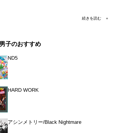
y (オリジナル・カラオケ)
男子のおすすめ
p Day (Music Video)
p Day (Making)
ND5
 Day (Music Video (Dance ver.))
 Day (Music Video (Group Shot ver.))
HARD WORK
アシンメトリー/Black Nightmare