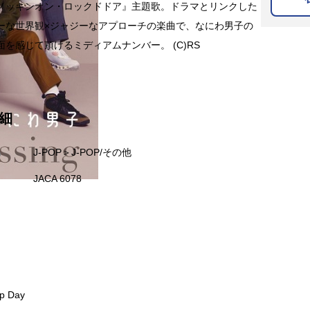
ノッキンオン・ロックドドア』主題歌。ドラマとリンクした
ーな世界観×ジャジーなアプローチの楽曲で、なにわ男子の
面を感じて頂けるミディアムナンバー。 (C)RS
細
名
J-POP＞J-POP/その他
JACA 6078
p Day