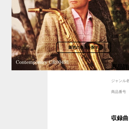
ンの師匠
けている
品を初ハ
ところな
録音の最高
販売の商品を探す
商品詳
ジャンル
商品番号
収録曲