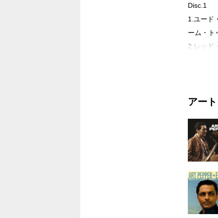
Disc.1
1.ユー
ーム・トゥ
2.レッド
3.イマジ
4.ワルツ
5.ストレ
アート
6.ジャズ
7.ティン
8.スター
9.バーク