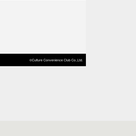
©Culture Convenience Club Co.,Ltd.