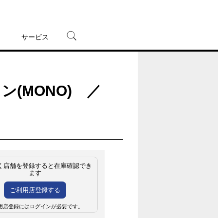
サービス
宅配レンタル
オンラインゲーム
ン(MONO) ／
TSUTAYAプレミアムNEXT
蔦屋書店
く店舗を登録すると在庫確認でき
ます
ご利用店登録する
用店登録にはログインが必要です。