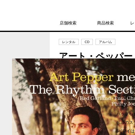
店舗検索
商品検索
レ
レンタル
CD
アルバム
アート・ペッパー
アート・ペッパー
レンタル開始日：2022年11月12日
1951
海岸ジャ
バップや
ベルのス
ン(ロイ