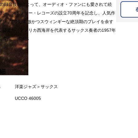
)の録音技術によって、オーディオ・ファンにも愛されて続
コンテンポラリー・レコーズの設立70周年を記念し、人気作
イレゾCD化!豪放かつスウィンギーな絶頂期のプレイを余す
く捉えた、アメリカ西海岸を代表するサックス奏者の1957年
傑作。 (C)RS
細
名
洋楽ジャズ＞サックス
UCCO 46005