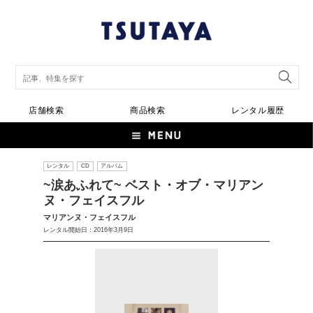
店舗検索
商