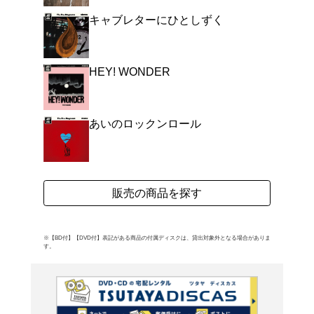
ル「キスまでいける」、
曲「旅立ちはネアンデルタ
よく行く店舗を登
ご利
ご利用店登録に