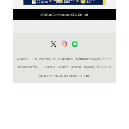
在庫の
商品詳細
J-POP＞
ジャンル名
BVCL 598
商品番号