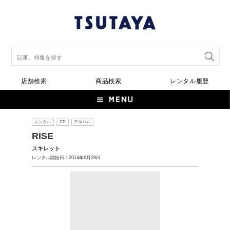
店舗検索
商