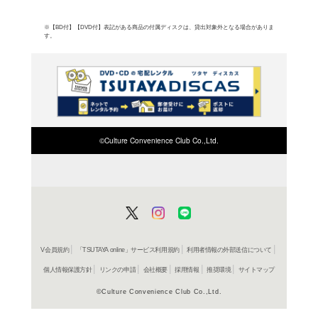
よく行く店舗を登
ご利
ご利用店登録に
在庫の