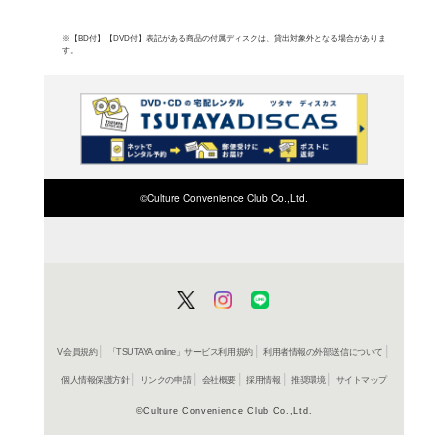
よく行く店舗を登
ご利
ご利用店登録に
在庫の