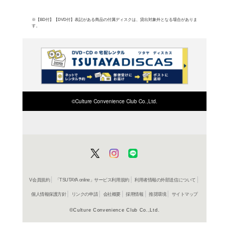
よく行く店舗を登
ご利
ご利用店登録に
在庫の