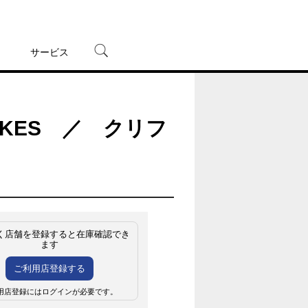
サービス
宅配レンタル
オンラインゲーム
 TAKES ／ クリフ
TSUTAYAプレミアムNEXT
蔦屋書店
く店舗を登録すると在庫確認でき
ます
ご利用店登録する
用店登録にはログインが必要です。