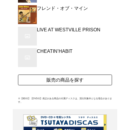
トン。これは1986年リ
もモズリー&ジョンソン作の好曲
My Rainbow」や「This 
め、シングル・カットされた「Ch
Business」から、
ちまで、濃厚かつソリッ
よく行く店舗を登
る。【1986年作品】 (C)
ご利
ご利用店登録に