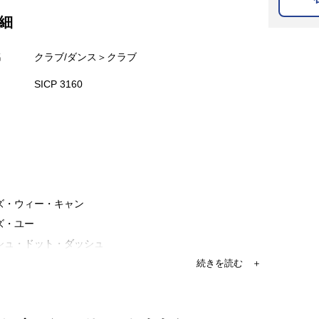
細
名
クラブ/ダンス＞クラブ
SICP 3160
ーズ・ウィー・キャン
ズ・ユー
ッシュ・ドット・ダッシュ
カフェラー・スカンク
ポン・オブ・チョイス
ト・ヒア、ライト・ナウ