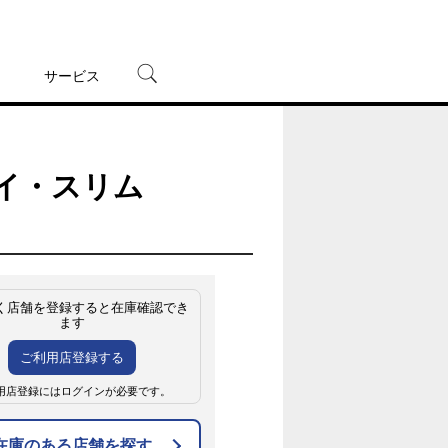
サービス
宅配レンタル
オンラインゲーム
ボーイ・スリム
TSUTAYAプレミアムNEXT
蔦屋書店
く店舗を登録すると在庫確認でき
ます
ご利用店登録する
用店登録にはログインが必要です。
在庫のある店舗を探す