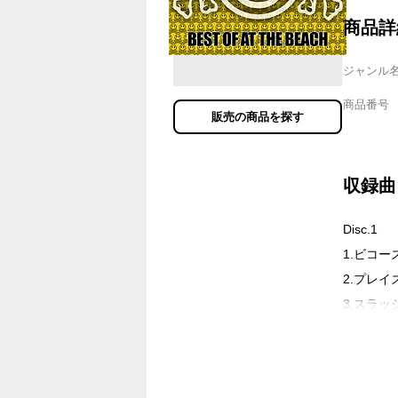
商品詳
ジャンル
商品番号
販売の商品を探す
収録曲
Disc.1
1.ビコ
2.プレイ
3.スラ
4.ロッ
5.ウェ
6.ライ