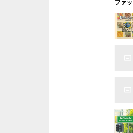
ファッ
7.ドン
ウン
8.ギャ
9.ワン
10.チャ
11.ゴ
12.ビッ
13.カウボ
14.イル