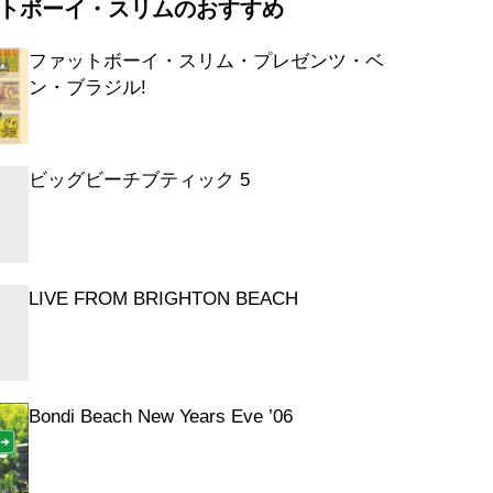
トボーイ・スリムのおすすめ
ト・レット・ザ・マン・ゲット・ユー・ダ
ファットボーイ・スリム・プレゼンツ・ベ
ングスター・トリッピン
ン・ブラジル!
ダフル・ナイト
ンピオン・サウンド
ーイング・アウト・オブ・マイ・ヘッド
ビッグビーチブティック 5
グ・ビート・スフレ
ーイ feat.イヴ
ミネイティ feat.ブーツィー・コリンズ
LIVE FROM BRIGHTON BEACH
Bondi Beach New Years Eve ’06