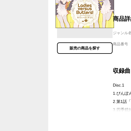
商品詳
ジャンル
商品番号
販売の商品を探す
収録曲
Disc.1
1.ぴん
2.第1話
3.四季
4.第2
5.風祭