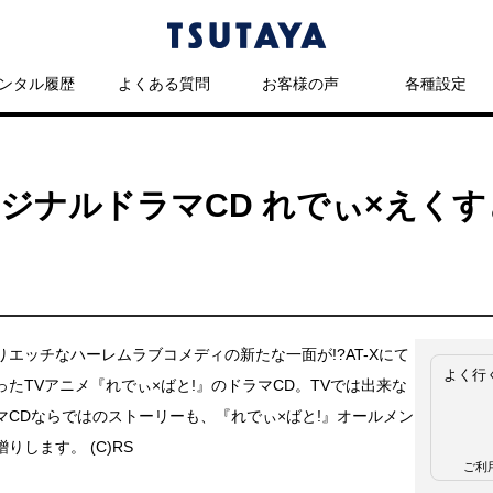
ンタル履歴
よくある質問
お客様の声
各種設定
リジナルドラマCD れでぃ×えく
りエッチなハーレムラブコメディの新たな一面が!?AT-Xにて
よく行
ったTVアニメ『れでぃ×ばと!』のドラマCD。TVでは出来な
マCDならではのストーリーも、『れでぃ×ばと!』オールメン
りします。 (C)RS
ご利