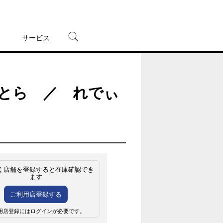
サービス
宅配レンタル
オンラインゲーム
すとら ／ れでぃ
TSUTAYAプレミアムNEXT
蔦屋書店
く店舗を登録すると在庫確認でき
ます
ご利用店登録する
用店登録にはログインが必要です。