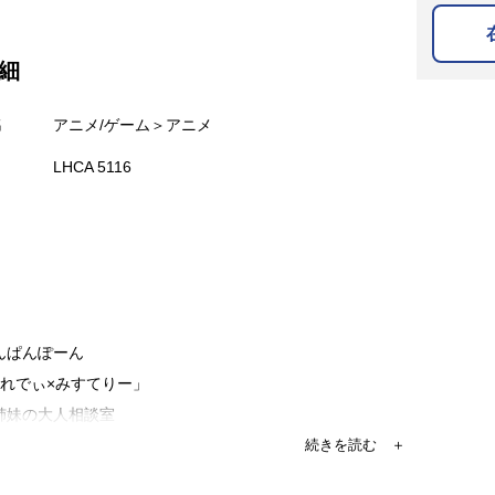
細
名
アニメ/ゲーム＞アニメ
LHCA 5116
ぽんぱんぽーん
「れでぃ×みすてりー」
鏡姉妹の大人相談室
話「ぷりんせす×ぷりんせす」
灯一郎の部屋へようこそ