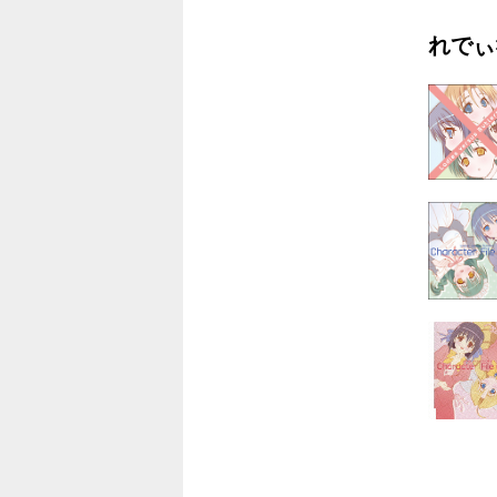
6.第3話
れでぃ
7.my star