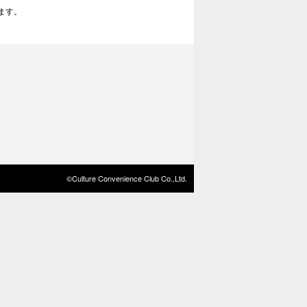
ます。
©Culture Convenience Club Co.,Ltd.