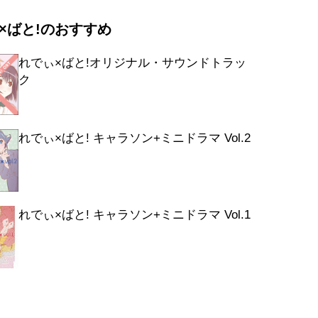
「めいど×れでぃ」
×ばと!のおすすめ
ry boy (TV ver.)
れでぃ×ばと!オリジナル・サウンドトラッ
ク
れでぃ×ばと! キャラソン+ミニドラマ Vol.2
れでぃ×ばと! キャラソン+ミニドラマ Vol.1