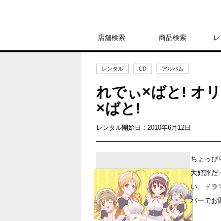
店舗検索
商品検索
レ
レンタル
CD
アルバム
れでぃ×ばと! オ
×ばと!
レンタル開始日：2010年6月12日
ちょっぴ
大好評だ
い、ドラ
バーでお贈