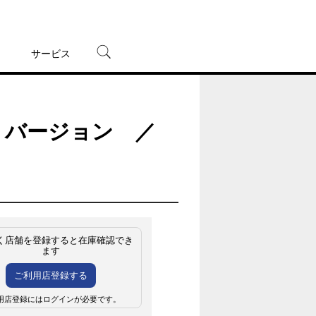
サービス
宅配レンタル
オンラインゲーム
ジ・バージョン ／
TSUTAYAプレミアムNEXT
蔦屋書店
く店舗を登録すると在庫確認でき
ます
ご利用店登録する
用店登録にはログインが必要です。