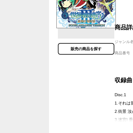
商品詳
ジャンル
販売の商品を探す
商品番号
収録曲
Disc.1
1.それ
2.街景 
3.迷宮I
4.戦場 初