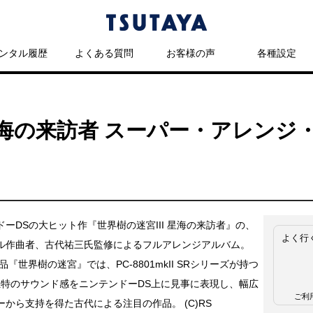
ンタル履歴
よくある質問
お客様の声
各種設定
 星海の来訪者 スーパー・アレン
ドーDSの大ヒット作『世界樹の迷宮III 星海の来訪者』の、
よく行
ル作曲者、古代祐三氏監修によるフルアレンジアルバム。
作品『世界樹の迷宮』では、PC-8801mkII SRシリーズが持つ
独特のサウンド感をニンテンドーDS上に見事に表現し、幅広
ご利
ーから支持を得た古代による注目の作品。 (C)RS