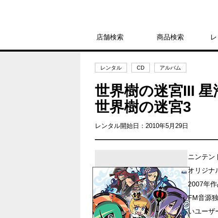
店舗検索
商品検索
レ
レンタル
CD
アルバム
世界樹の迷宮III
世界樹の迷宮3
レンタル開始日：2010年5月29日
ニンテン
オリジナ
2007年
FM音源
いユーザ