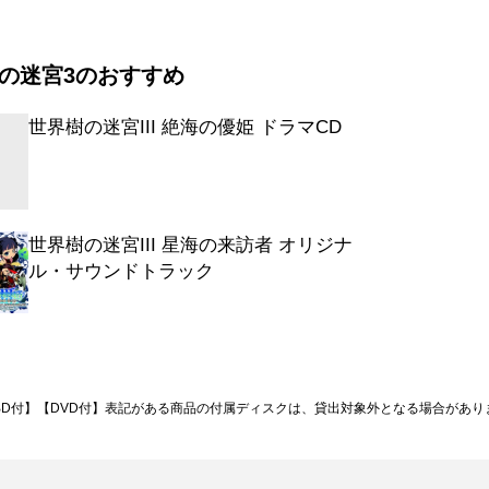
 海嶺ノ水林
その鮮血は敵か汝か~戦乱 荒れ狂う波浪
の迷宮3のおすすめ
日輪照らす水面
世界樹の迷宮III 絶海の優姫 ドラマCD
II 光輝ノ石窟~迷宮IV 深洋祭祀殿
討ち果て倒れる者
V 白亜ノ森
 それぞれの正義
世界樹の迷宮III 星海の来訪者 オリジナ
VI 昏き海淵の禍神~戦乱 その忌むべき名
ル・サウンドトラック
ちの冒険は終わった
BD付】【DVD付】表記がある商品の付属ディスクは、貸出対象外となる場合があり