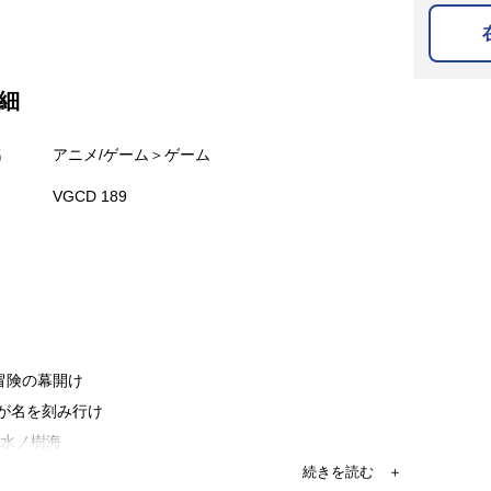
細
名
アニメ/ゲーム＞ゲーム
VGCD 189
は冒険の幕開け
汝が名を刻み行け
 垂水ノ樹海
陣