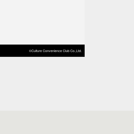
©Culture Convenience Club Co.,Ltd.