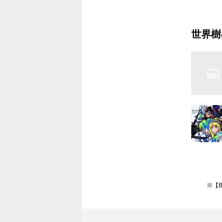
5.迷宮II
6.戦場 
世界樹
の果て
7.街景 
8.迷宮I
9.戦場 
10.迷宮
11.戦乱
12.迷宮
を呼べ
13.君た
※【