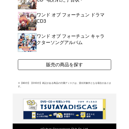
ゲーマー女子のハートを
オブ フォーチュン』の
満載のオリジナル・サウ
宿した、幻想的な音楽に
ーム主題歌「ひとりじゃない証
よく行く店舗を登
ご利
ご利用店登録に