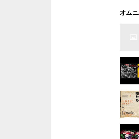
6.モア
オムニ
7.ショ
8.アイ
9.ウドゥ
ェスト
10.ロン
11.トラ
12.セク
13.オン・
14.ソー・
15.ライ
16.ハス
17.スロ
18.フー
19.ワッ
20.ハヴ