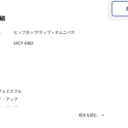
細
名
ヒップホップ/ラップ＞オムニバス
UICY 4362
・フェイスフル
ド・アップ
ィ・アップ
・メイカー feat.ファレル
ミー・ベター feat.Ne-Yo