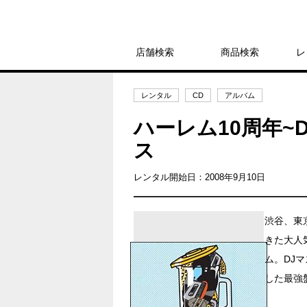
店舗検索
商品検索
レ
レンタル
CD
アルバム
ハーレム10周年~
ス
レンタル開始日：2008年9月10日
渋谷、東
きた大人気
ム。DJ
した最強盤