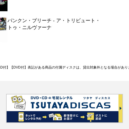
グ
ー・イット・ゴー (ザ・ホイッスル・ソ
パンクン・ブリーチ - ア・トリビュート・
トゥ・ニルヴァーナ
ト・イット・ダウン
クス・ユー・アップ
・ママ
・アイ feat.ヤング・ジージー
feat.リル・ウェイン
BD付】【DVD付】表記がある商品の付属ディスクは、貸出対象外となる場合があり
・ウォナ・ラヴ・ユー feat.スヌープ・ド
ル・ナイト・ロング
プ・ホップ・イズ・デッド feat.ウィル・
ム
バック・ガール
ミスキュアス~ふしだらなビート。 feat.
ランド