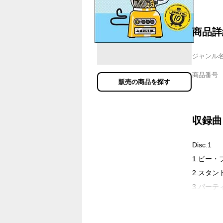
商品詳
ジャンル
商品番号
販売の商品を探す
収録曲
Disc.1
1.ビー
2.スタン
3.パーテ
4.マネー
5.メイク・