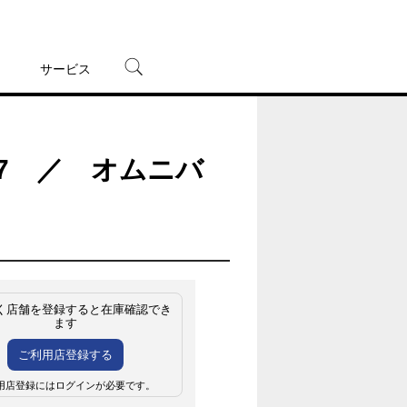
サービス
宅配レンタル
オンラインゲーム
07 ／ オムニバ
TSUTAYAプレミアムNEXT
蔦屋書店
く店舗を登録すると在庫確認でき
ます
ご利用店登録する
用店登録にはログインが必要です。