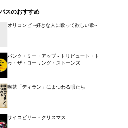
・ザン・ア・ウーマン
バスのおすすめ
ーティー・ワナ・ライド
・ラヴ・イット
オリコンピ ~好きな人に歌って欲しい歌~
ント・ゲット・ファー feat.カニエ・ウ
ドン・ブリッジ
イ・アゲイン
パンク・ミー・アップ - トリビュート・ト
シー・ラヴ
ゥ・ザ・ローリング・ストーンズ
ファイア feat.50セント
セダクティヴ feat.50セント
ディン feat.クレイジー・ボーン
喫茶「ディラン」にまつわる唄たち
リン
ー・サム・Dズ feat.ポロウ・ダ・ドン
ズ・ザット・ガール?
エヴァ
サイコビリー・クリスマス
・ア・パーティー feat.50セント&ネイ