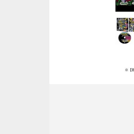
ト・ドッ
21.ゼア
ング)
22.プッ
23.セッ
24.ヘイ
25.セイ
26.ユー 
※【
27.アイ
ッグ
28.オー
29.ヒッ
アイ・ア
30.ホラ
31.プロ
ティンバ