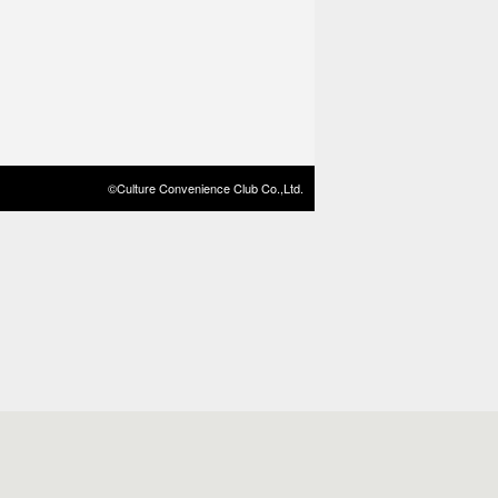
©Culture Convenience Club Co.,Ltd.