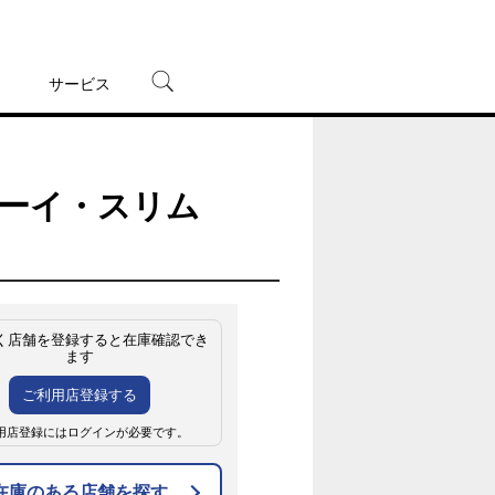
サービス
宅配レンタル
オンラインゲーム
ットボーイ・スリム
TSUTAYAプレミアムNEXT
蔦屋書店
く店舗を登録すると在庫確認でき
ます
ご利用店登録する
用店登録にはログインが必要です。
在庫のある店舗を探す