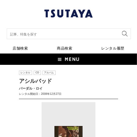
店舗検索
商