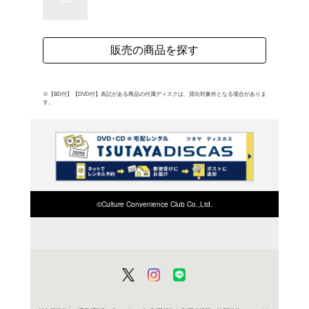
ン・アルバム。スライ&
録。 (C)RS
よく行く店舗を登
ご利
ご利用店登録に
在庫の