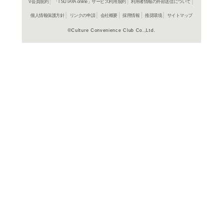
商品詳細
J-POP＞
ジャンル名
56分
収録時間
SRCS 819
商品番号