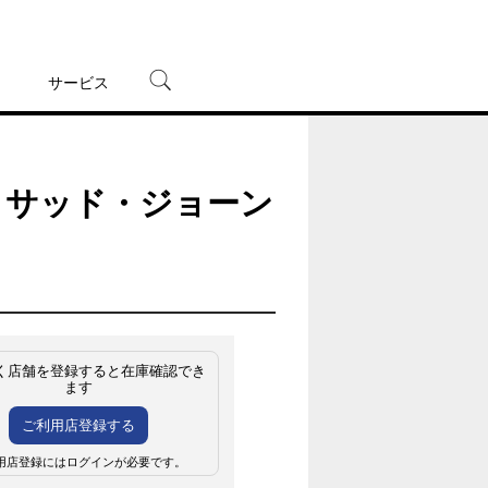
サービス
宅配レンタル
オンラインゲーム
 サッド・ジョーン
TSUTAYAプレミアムNEXT
蔦屋書店
く店舗を登録すると在庫確認でき
ます
ご利用店登録する
用店登録にはログインが必要です。