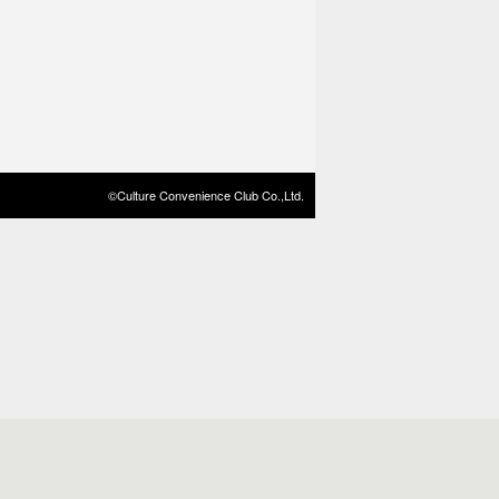
©Culture Convenience Club Co.,Ltd.