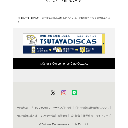
トック&エイトキン・プ
録。 (C)RS
よく行く店舗を登
ご利
ご利用店登録に
在庫の