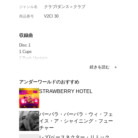
UKダンス・バンド、ア