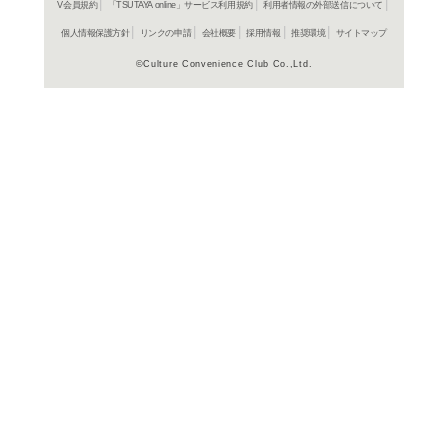
よく行く店舗を登
ご利
ご利用店登録に
在庫の