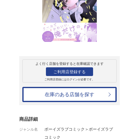
レンタル
コミック
Splushコ
強気メイドはひと
聖りょう
レンタル開始日：2026年3月25日