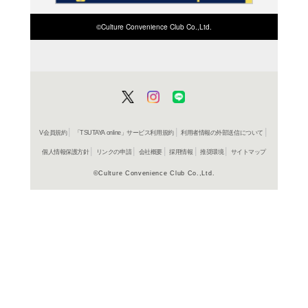
よく行く店舗を登
ご利
ご利用店登録に
在庫の