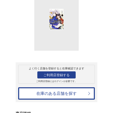
レンタル
コミック
ガンガンコミ
ベル・プペーのス
ゃない」と言われ
たら皇子がデレデ
い!~（1）
セレン
レンタル開始日：2025年3月12日