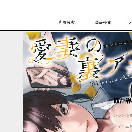
店舗検索
商品検索
レ
レンタル
コミック
KCデラックス
愛妻の裏アカ（2
レンタル開始日：2025年2月12日
商品詳
ジャンル
アイテム