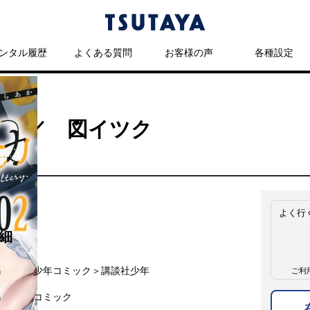
ンタル履歴
よくある質問
お客様の声
各種設定
） ／ 図イツク
よく行
細
名
少年コミック＞講談社少年
ご利
名
コミック