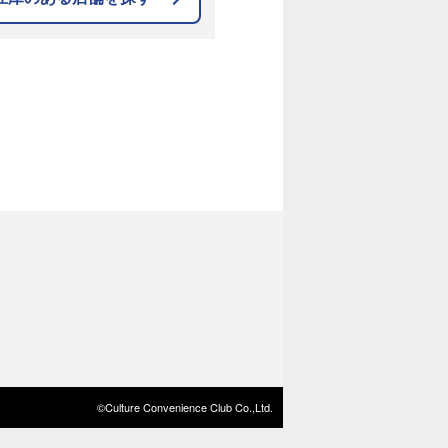
©Culture Convenience Club Co.,Ltd.