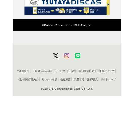
よく行く店舗を登
ご利
ご利用店登録に
在庫の