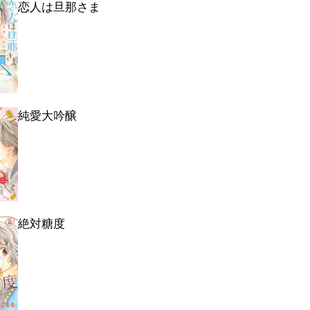
恋人は旦那さま
純愛大吟醸
絶対糖度