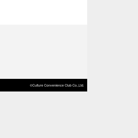
©Culture Convenience Club Co.,Ltd.