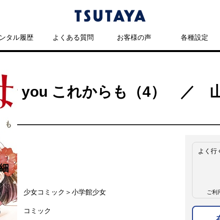
ンタル履歴
よくある質問
お客様の声
各種設定
スα
ar you これからも（4） ／
よく行
細
名
少女コミック＞小学館少女
ご利
名
コミック