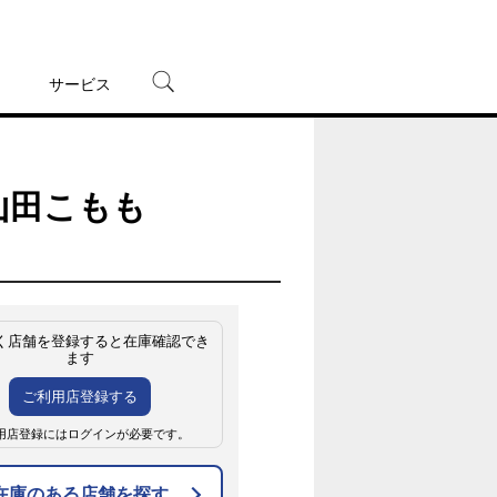
サービス
宅配レンタル
オンラインゲーム
 山田こもも
TSUTAYAプレミアムNEXT
蔦屋書店
く店舗を登録すると在庫確認でき
ます
ご利用店登録する
用店登録にはログインが必要です。
在庫のある店舗を探す