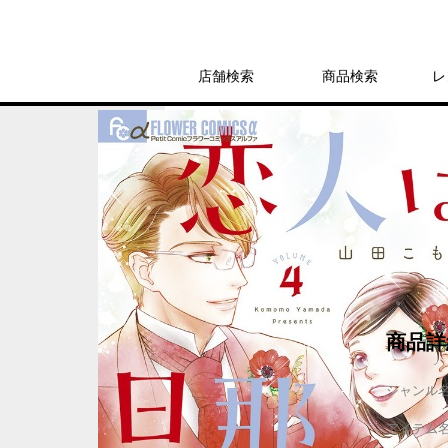
店舗検索
商品検索
レ
レンタル
コミック
フラワーコミック
恋人は旦那さま De
レンタル開始日：2023年6月14日
商品詳
ジャンル
アイテム