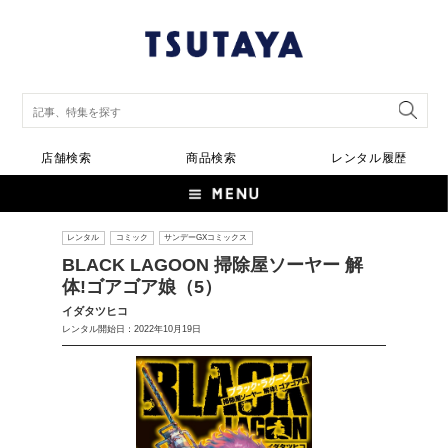
店舗検索
商